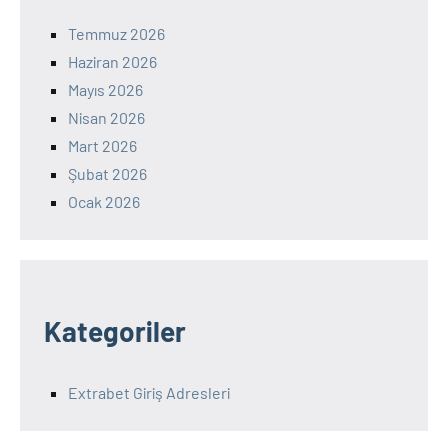
Temmuz 2026
Haziran 2026
Mayıs 2026
Nisan 2026
Mart 2026
Şubat 2026
Ocak 2026
Kategoriler
Extrabet Giriş Adresleri