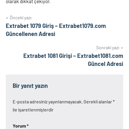
olarak dikkat çekiyor.
Yazı
Önceki yazı
Extrabet 1079 Giriş – Extrabet1079.com
gezinmesi
Güncellenen Adresi
Sonraki yazı
Extrabet 1081 Girişi – Extrabet1081.com
Güncel Adresi
Bir yanıt yazın
E-posta adresiniz yayınlanmayacak.
Gerekli alanlar
*
ile işaretlenmişlerdir
Yorum
*