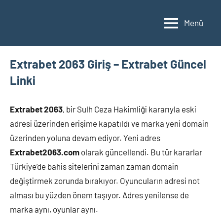
İçeriğe
geç
Menü
Extrabet 2063 Giriş – Extrabet Güncel
Linki
Extrabet 2063
, bir Sulh Ceza Hakimliği kararıyla eski
adresi üzerinden erişime kapatıldı ve marka yeni domain
üzerinden yoluna devam ediyor. Yeni adres
Extrabet2063.com
olarak güncellendi. Bu tür kararlar
Türkiye’de bahis sitelerini zaman zaman domain
değiştirmek zorunda bırakıyor. Oyuncuların adresi not
alması bu yüzden önem taşıyor. Adres yenilense de
marka aynı, oyunlar aynı.