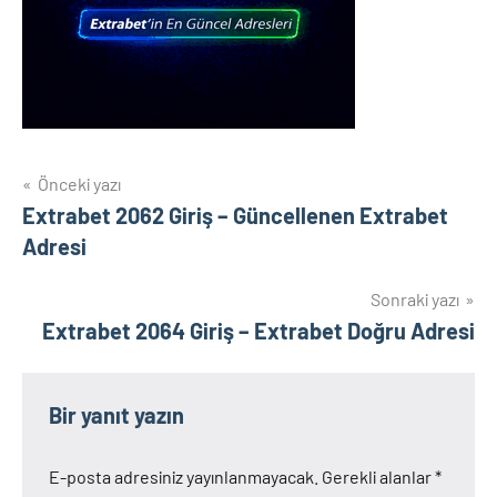
Yazı
Önceki yazı
Extrabet 2062 Giriş – Güncellenen Extrabet
gezinmesi
Adresi
Sonraki yazı
Extrabet 2064 Giriş – Extrabet Doğru Adresi
Bir yanıt yazın
E-posta adresiniz yayınlanmayacak.
Gerekli alanlar
*