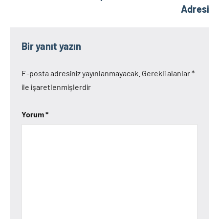
Adresi
Bir yanıt yazın
E-posta adresiniz yayınlanmayacak.
Gerekli alanlar
*
ile işaretlenmişlerdir
Yorum
*