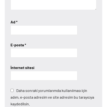
Ad
*
E-posta
*
İnternet sitesi
Daha sonraki yorumlarımda kullanılması için
adım, e-posta adresim ve site adresim bu tarayıcıya
kaydedilsin.