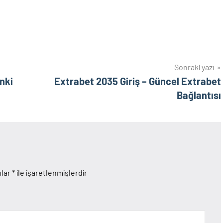
Sonraki yazı
nki
Extrabet 2035 Giriş – Güncel Extrabet
Bağlantısı
nlar
*
ile işaretlenmişlerdir