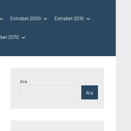
Extrabet 2000
Extrabet 2010
abet 2070
Ara
Ara