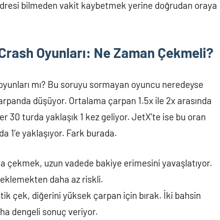
adresi bilmeden vakit kaybetmek yerine doğrudan oraya
 Crash Oyunları: Ne Zaman Çekmeli?
h oyunları mı? Bu soruyu sormayan oyuncu neredeyse
çarpanda düşüyor. Ortalama çarpan 1.5x ile 2x arasında
er 30 turda yaklaşık 1 kez geliyor. JetX’te ise bu oran
rda 1’e yaklaşıyor. Fark burada.
nda çekmek, uzun vadede bakiye erimesini yavaşlatıyor.
klemekten daha az riskli.
tik çek, diğerini yüksek çarpan için bırak. İki bahsin
ha dengeli sonuç veriyor.