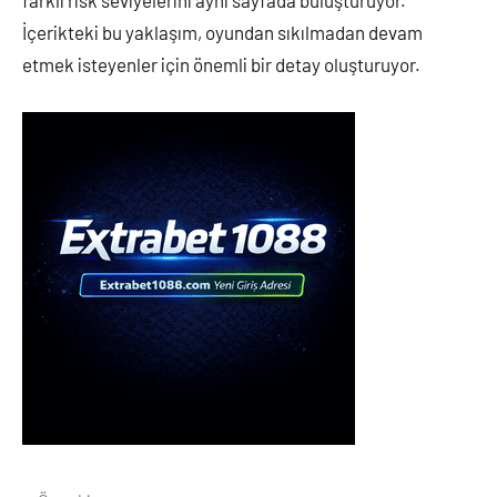
farklı risk seviyelerini aynı sayfada buluşturuyor.
İçerikteki bu yaklaşım, oyundan sıkılmadan devam
etmek isteyenler için önemli bir detay oluşturuyor.