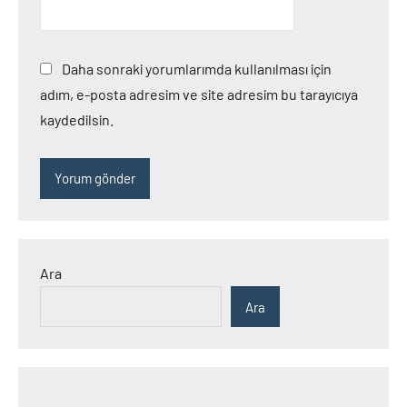
Daha sonraki yorumlarımda kullanılması için
adım, e-posta adresim ve site adresim bu tarayıcıya
kaydedilsin.
Ara
Ara