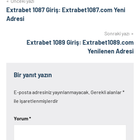
Yazı
Önceki yazı
Extrabet 1087 Giriş: Extrabet1087.com Yeni
gezinmesi
Adresi
Sonraki yazı
Extrabet 1089 Giriş: Extrabet1089.com
Yenilenen Adresi
Bir yanıt yazın
E-posta adresiniz yayınlanmayacak.
Gerekli alanlar
*
ile işaretlenmişlerdir
Yorum
*