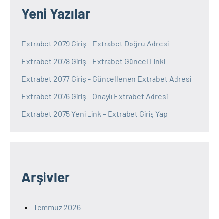
Yeni Yazılar
Extrabet 2079 Giriş – Extrabet Doğru Adresi
Extrabet 2078 Giriş – Extrabet Güncel Linki
Extrabet 2077 Giriş – Güncellenen Extrabet Adresi
Extrabet 2076 Giriş – Onaylı Extrabet Adresi
Extrabet 2075 Yeni Link – Extrabet Giriş Yap
Arşivler
Temmuz 2026