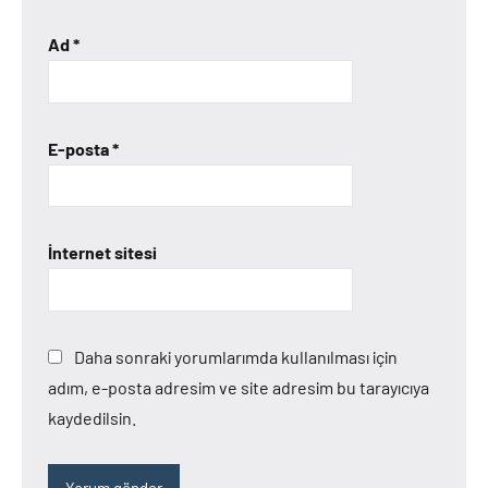
Ad
*
E-posta
*
İnternet sitesi
Daha sonraki yorumlarımda kullanılması için
adım, e-posta adresim ve site adresim bu tarayıcıya
kaydedilsin.