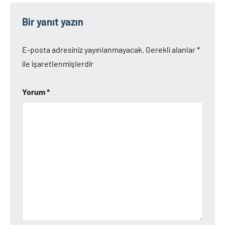
Bir yanıt yazın
E-posta adresiniz yayınlanmayacak.
Gerekli alanlar
*
ile işaretlenmişlerdir
Yorum
*