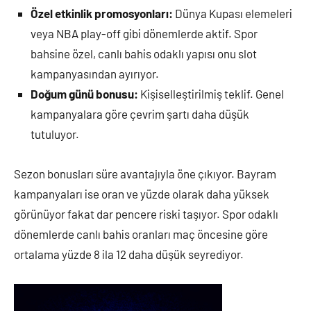
Özel etkinlik promosyonları:
Dünya Kupası elemeleri
veya NBA play-off gibi dönemlerde aktif. Spor
bahsine özel, canlı bahis odaklı yapısı onu slot
kampanyasından ayırıyor.
Doğum günü bonusu:
Kişiselleştirilmiş teklif. Genel
kampanyalara göre çevrim şartı daha düşük
tutuluyor.
Sezon bonusları süre avantajıyla öne çıkıyor. Bayram
kampanyaları ise oran ve yüzde olarak daha yüksek
görünüyor fakat dar pencere riski taşıyor. Spor odaklı
dönemlerde canlı bahis oranları maç öncesine göre
ortalama yüzde 8 ila 12 daha düşük seyrediyor.