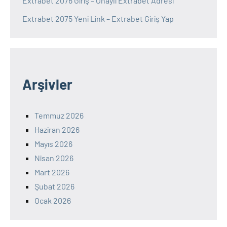
Extrabet 2076 Giriş – Onaylı Extrabet Adresi
Extrabet 2075 Yeni Link – Extrabet Giriş Yap
Arşivler
Temmuz 2026
Haziran 2026
Mayıs 2026
Nisan 2026
Mart 2026
Şubat 2026
Ocak 2026