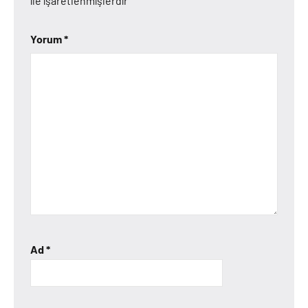
ile işaretlenmişlerdir
Yorum
*
Ad
*