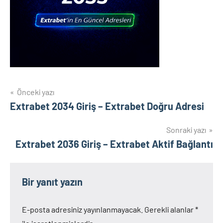
Yazı
Önceki yazı
Extrabet 2034 Giriş – Extrabet Doğru Adresi
gezinmesi
Sonraki yazı
Extrabet 2036 Giriş – Extrabet Aktif Bağlantı
Bir yanıt yazın
E-posta adresiniz yayınlanmayacak.
Gerekli alanlar
*