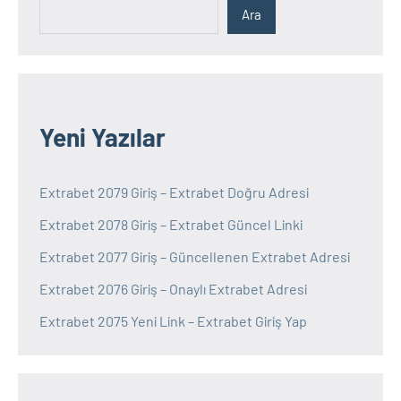
Ara
Yeni Yazılar
Extrabet 2079 Giriş – Extrabet Doğru Adresi
Extrabet 2078 Giriş – Extrabet Güncel Linki
Extrabet 2077 Giriş – Güncellenen Extrabet Adresi
Extrabet 2076 Giriş – Onaylı Extrabet Adresi
Extrabet 2075 Yeni Link – Extrabet Giriş Yap