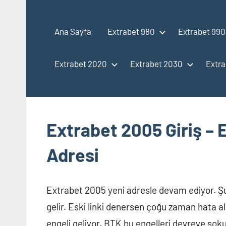
İçeriğe
geç
Ana Sayfa
Extrabet 980
Extrabet 990
Extrabet 2020
Extrabet 2030
Extra
Extrabet 2005 Giriş –
Adresi
Extrabet 2005 yeni adresle devam ediyor. Ş
gelir. Eski linki denersen çoğu zaman hata alır
engeli geliyor. BTK bu engelleri devreye soku