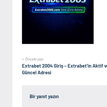
Yazı
Önceki yazı
Extrabet 2004 Giriş – Extrabet’in Aktif v
gezinmesi
Güncel Adresi
Bir yanıt yazın