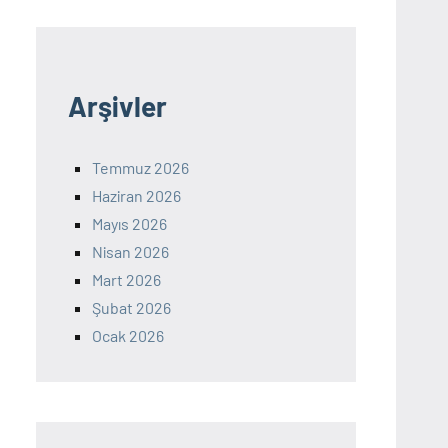
Arşivler
Temmuz 2026
Haziran 2026
Mayıs 2026
Nisan 2026
Mart 2026
Şubat 2026
Ocak 2026