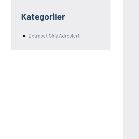
Kategoriler
Extrabet Giriş Adresleri