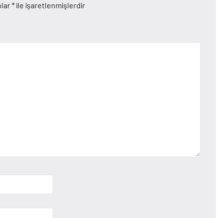
nlar
*
ile işaretlenmişlerdir