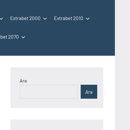
Extrabet 2000
Extrabet 2010
abet 2070
Ara
Ara