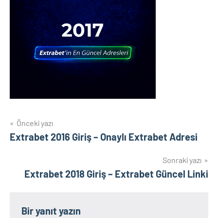
Yazı
Önceki yazı
Extrabet 2016 Giriş – Onaylı Extrabet Adresi
gezinmesi
Sonraki yazı
Extrabet 2018 Giriş – Extrabet Güncel Linki
Bir yanıt yazın