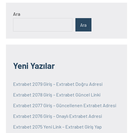
Ara
Ara
Yeni Yazılar
Extrabet 2079 Giriş – Extrabet Doğru Adresi
Extrabet 2078 Giriş – Extrabet Güncel Linki
Extrabet 2077 Giriş – Güncellenen Extrabet Adresi
Extrabet 2076 Giriş – Onaylı Extrabet Adresi
Extrabet 2075 Yeni Link – Extrabet Giriş Yap