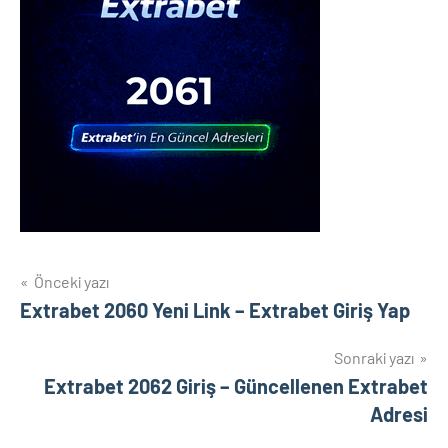
Yazı
Önceki yazı
Extrabet 2060 Yeni Link – Extrabet Giriş Yap
gezinmesi
Sonraki yazı
Extrabet 2062 Giriş – Güncellenen Extrabet
Adresi