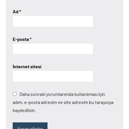
Ad
*
E-posta
*
İnternet sitesi
Daha sonraki yorumlarımda kullanılması için
adım, e-posta adresim ve site adresim bu tarayıcıya
kaydedilsin.