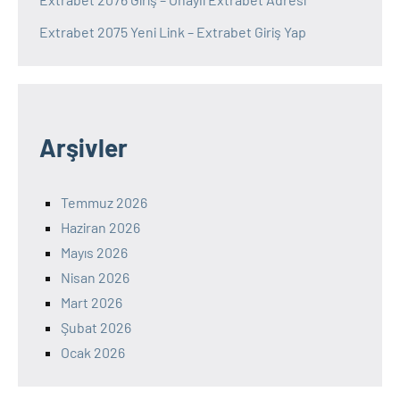
Extrabet 2075 Yeni Link – Extrabet Giriş Yap
Arşivler
Temmuz 2026
Haziran 2026
Mayıs 2026
Nisan 2026
Mart 2026
Şubat 2026
Ocak 2026