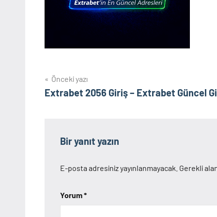
Yazı
Önceki yazı
Extrabet 2056 Giriş – Extrabet Güncel Gi
gezinmesi
Bir yanıt yazın
E-posta adresiniz yayınlanmayacak.
Gerekli ala
Yorum
*