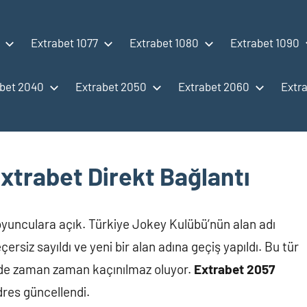
Extrabet 1077
Extrabet 1080
Extrabet 1090
bet 2040
Extrabet 2050
Extrabet 2060
Extr
Extrabet Direkt Bağlantı
oyunculara açık. Türkiye Jokey Kulübü’nün alan adı
çersiz sayıldı ve yeni bir alan adına geçiş yapıldı. Bu tür
rinde zaman zaman kaçınılmaz oluyor.
Extrabet 2057
adres güncellendi.