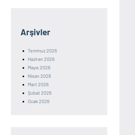
Arşivler
Temmuz 2026
Haziran 2026
Mayıs 2026
Nisan 2026
Mart 2026
Şubat 2026
Ocak 2026