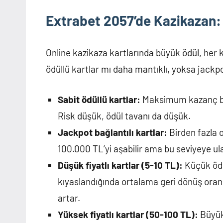
Extrabet 2057’de Kazikazan: 
Online kazikaza kartlarında büyük ödül, her 
ödüllü kartlar mı daha mantıklı, yoksa jackpo
Sabit ödüllü kartlar:
Maksimum kazanç bell
Risk düşük, ödül tavanı da düşük.
Jackpot bağlantılı kartlar:
Birden fazla 
100.000 TL’yi aşabilir ama bu seviyeye ul
Düşük fiyatlı kartlar (5-10 TL):
Küçük ödül
kıyaslandığında ortalama geri dönüş oranı
artar.
Yüksek fiyatlı kartlar (50-100 TL):
Büyük 