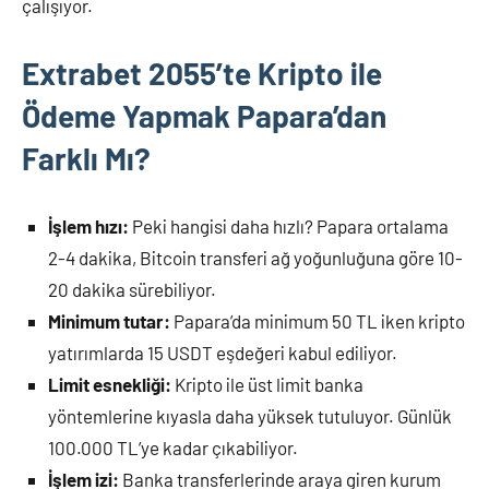
çalışıyor.
Extrabet 2055’te Kripto ile
Ödeme Yapmak Papara’dan
Farklı Mı?
İşlem hızı:
Peki hangisi daha hızlı? Papara ortalama
2-4 dakika, Bitcoin transferi ağ yoğunluğuna göre 10-
20 dakika sürebiliyor.
Minimum tutar:
Papara’da minimum 50 TL iken kripto
yatırımlarda 15 USDT eşdeğeri kabul ediliyor.
Limit esnekliği:
Kripto ile üst limit banka
yöntemlerine kıyasla daha yüksek tutuluyor. Günlük
100.000 TL’ye kadar çıkabiliyor.
İşlem izi:
Banka transferlerinde araya giren kurum