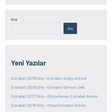
Ara
Ara
Yeni Yazılar
Extrabet 2079 Giriş – Extrabet Doğru Adresi
Extrabet 2078 Giriş – Extrabet Güncel Linki
Extrabet 2077 Giriş – Güncellenen Extrabet Adresi
Extrabet 2076 Giriş – Onaylı Extrabet Adresi