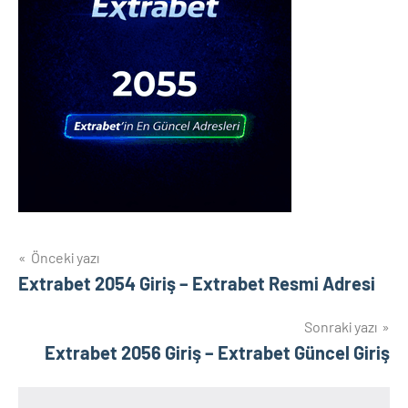
Yazı
Önceki yazı
Extrabet 2054 Giriş – Extrabet Resmi Adresi
gezinmesi
Sonraki yazı
Extrabet 2056 Giriş – Extrabet Güncel Giriş