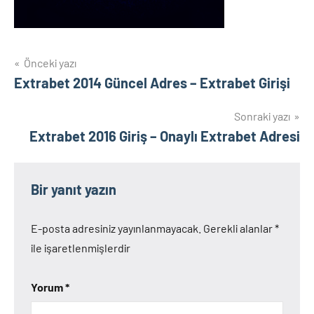
Yazı
Önceki yazı
Extrabet 2014 Güncel Adres – Extrabet Girişi
gezinmesi
Sonraki yazı
Extrabet 2016 Giriş – Onaylı Extrabet Adresi
Bir yanıt yazın
E-posta adresiniz yayınlanmayacak.
Gerekli alanlar
*
ile işaretlenmişlerdir
Yorum
*