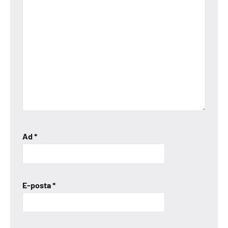
Ad
*
E-posta
*