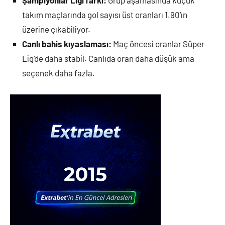
Şampiyonlar Ligi farkı:
Grup aşamasında küçük
takım maçlarında gol sayısı üst oranları 1.90’ın
üzerine çıkabiliyor.
Canlı bahis kıyaslaması:
Maç öncesi oranlar Süper
Lig’de daha stabil. Canlıda oran daha düşük ama
seçenek daha fazla.