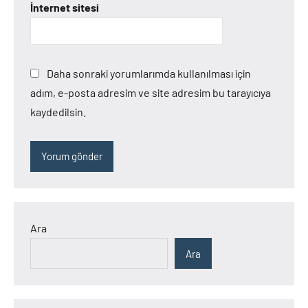
İnternet sitesi
Daha sonraki yorumlarımda kullanılması için
adım, e-posta adresim ve site adresim bu tarayıcıya
kaydedilsin.
Ara
Ara