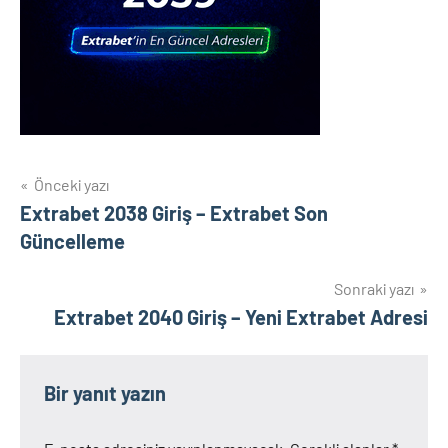
Yazı
Önceki yazı
Extrabet 2038 Giriş – Extrabet Son
gezinmesi
Güncelleme
Sonraki yazı
Extrabet 2040 Giriş – Yeni Extrabet Adresi
Bir yanıt yazın