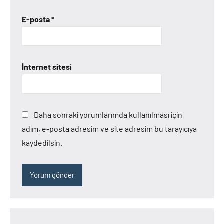
E-posta
*
İnternet sitesi
Daha sonraki yorumlarımda kullanılması için
adım, e-posta adresim ve site adresim bu tarayıcıya
kaydedilsin.