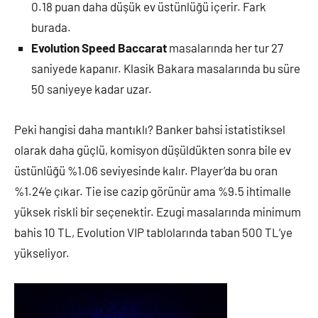
0.18 puan daha düşük ev üstünlüğü içerir. Fark
burada.
Evolution Speed Baccarat
masalarında her tur 27
saniyede kapanır. Klasik Bakara masalarında bu süre
50 saniyeye kadar uzar.
Peki hangisi daha mantıklı? Banker bahsi istatistiksel
olarak daha güçlü, komisyon düşüldükten sonra bile ev
üstünlüğü %1.06 seviyesinde kalır. Player’da bu oran
%1.24’e çıkar. Tie ise cazip görünür ama %9.5 ihtimalle
yüksek riskli bir seçenektir. Ezugi masalarında minimum
bahis 10 TL, Evolution VIP tablolarında taban 500 TL’ye
yükseliyor.