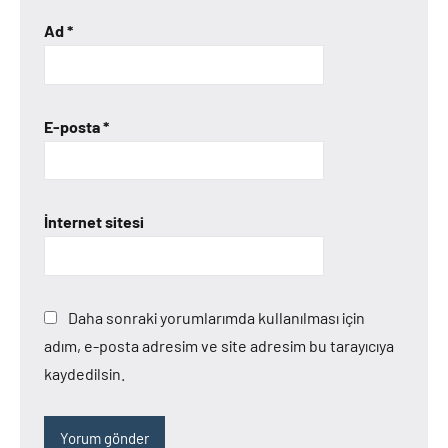
Ad
*
E-posta
*
İnternet sitesi
Daha sonraki yorumlarımda kullanılması için
adım, e-posta adresim ve site adresim bu tarayıcıya
kaydedilsin.